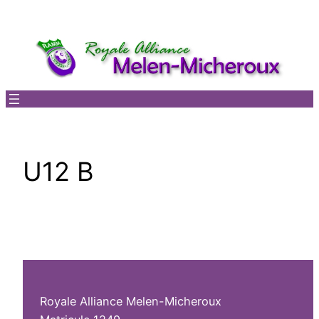
Aller
au
contenu
U12 B
Royale Alliance Melen-Micheroux